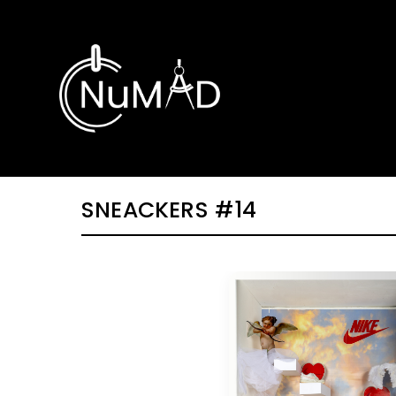
Skip
to
content
SNEACKERS #14