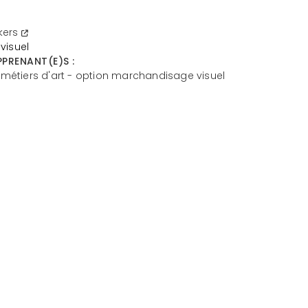
kers
visuel
PRENANT(E)S :
t métiers d'art - option marchandisage visuel