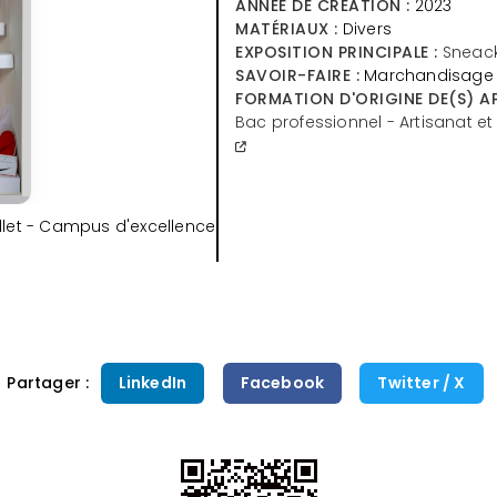
ANNÉE DE CRÉATION :
2023
MATÉRIAUX :
Divers
EXPOSITION PRINCIPALE :
Sneac
SAVOIR-FAIRE :
Marchandisage 
FORMATION D'ORIGINE DE(S) AP
Bac professionnel - Artisanat e
let - Campus d'excellence
Partager :
LinkedIn
Facebook
Twitter / X