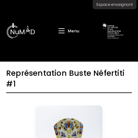
Skip
Espace enseignant
to
content
Menu
Représentation Buste Néfertiti
#1