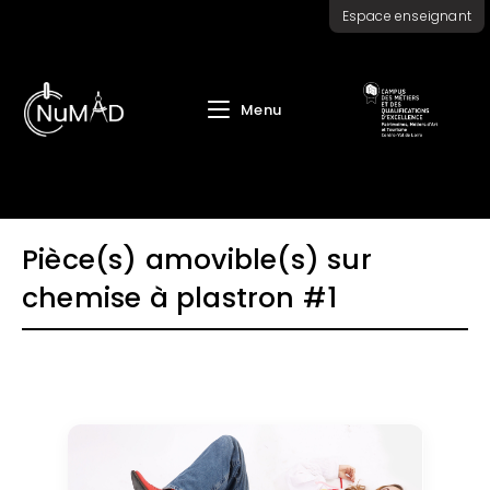
Skip
Espace enseignant
to
content
Menu
Pièce(s) amovible(s) sur
chemise à plastron #1