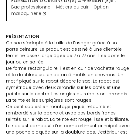
FORMATION D'ORIGINE DE(S) APPRENANT(E)S :
Bac professionnel - Métiers du cuir - Option
maroquinerie
PRÉSENTATION
Ce sac s’adapte à la taille de l’usager grâce à un
porté ceinture. Le produit est destiné à une clientèle
féminine assez large âgée de 7 à 77 ans. Il se porte le
jour ou en soirée.
De forme rectangulaire, il est en cuir de vachette rouge
et la doublure est en coton à motifs en chevrons. Un
motif piqué sur le rabat décore le sac. Le rabat est
symétrique avec deux arrondis sur les côtés et une
pointe sur le centre. Les angles du rabat sont arrondis.
La teinte et les surpiqûres sont rouges.
Ce petit sac est en montage piqué, retourné et
rembordé sur la poche et avec des bords francs
teintés sur le rabat. La teinte est rouge, lisse et brillante.
Le sac est composé d’un compartiment principal avec
une poche plaquée sur la doublure dos. L’extérieur est