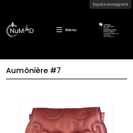
Skip
Espace enseignant
to
content
Menu
Aumônière #7