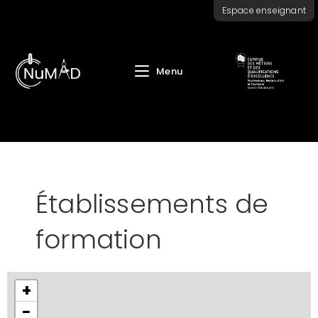
Skip
Espace enseignant
to
content
Menu
Établissements de
formation
+
−