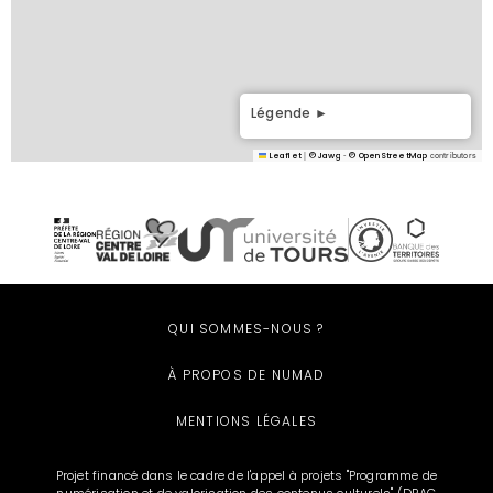
Légende ►
Campus d'excellence PatMAT
|
-
contributors
Leaflet
© Jawg
© OpenStreetMap
Lycées publics
Lycées privés
Centres de formation
QUI SOMMES-NOUS ?
d'apprentis
À PROPOS DE NUMAD
Universités / Écoles
MENTIONS LÉGALES
publiques
Projet financé dans le cadre de l'appel à projets "Programme de