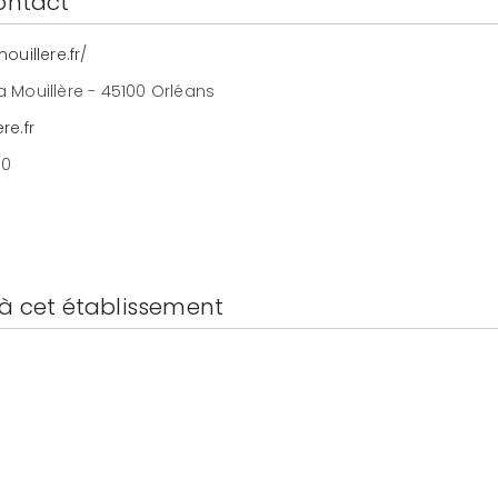
ontact
ouillere.fr/
 Mouillère - 45100 Orléans
re.fr
80
à cet établissement