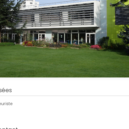
sées
euriste