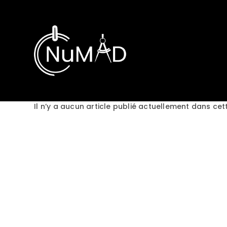
Skip
to
content
Il n’y a aucun article publié actuellement dans cet