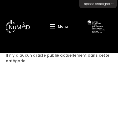
Skip
Espace enseignant
to
content
Menu
Il n’y a aucun article publié actuellement dans cette
catégorie.