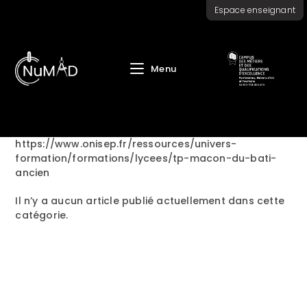
Skip
Espace enseignant
to
content
Menu
https://www.onisep.fr/ressources/univers-
formation/formations/lycees/tp-macon-du-bati-
ancien
Il n’y a aucun article publié actuellement dans cette
catégorie.