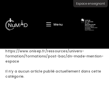
Skip
Espace enseignant
to
content
Menu
https://www.onisep.fr/ressources/univers-
formation/formations/post-bac/dn-made-mention-
espace
Il n’y a aucun article publié actuellement dans cette
catégorie.