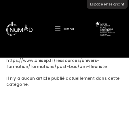
Skip
Espace enseignant
to
content
Menu
https://www.onisep.fr/ressources/univers-
formation/formations/post-bac/bm-fleuriste
Il n’y a aucun article publié actuellement dans cette
catégorie.