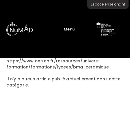
Skip
Espace enseignant
to
content
Menu
https://www.onisep.fr/ressources/univers-
formation/formations/lycees/bma-ceramique
Il n’y a aucun article publié actuellement dans cette
catégorie.